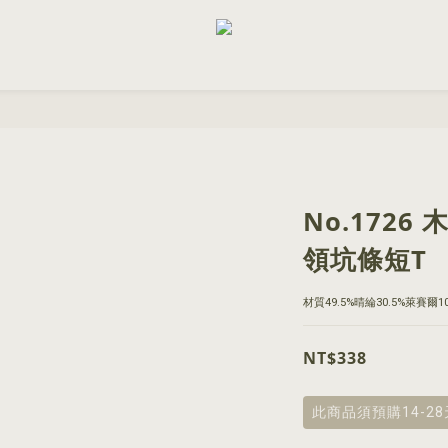
No.172
領坑條短T
材質49.5%晴綸30.5%萊賽爾1
NT$338
此商品須預購14-2