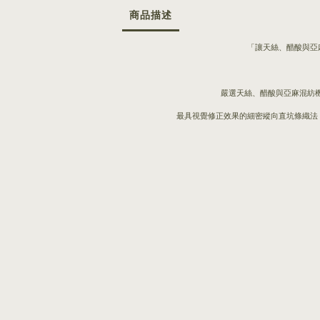
商品描述
「讓天絲、醋酸與亞
嚴選天絲、醋酸與亞麻混紡
最具視覺修正效果的細密縱向直坑條織法