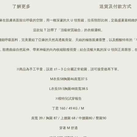
了解更多
送貨及付款方式
麻在肌膚表面留出呼吸的空隙，用一種深邃的大 U 領剪裁，拉長頸部比例，定義盛夏最精緻
這款短 T 詮釋了「頂級材質融合」的衣櫥邏輯。
機能呼吸面料，完美重組了亞麻的天然高透氣骨架、天絲的極致親膚垂墜，以及醋酸特有的「
，順應曲線自然延伸、帶來神級的向內收縮顯瘦視覺；結合流暢大氣的深 U 領與正肩廓形，
※商品為手工平量，誤差 ±1～3 公分屬正常範圍，請可接受後再下單。
M衣長58胸圍46肩寬37.5
L衣長59.5胸圍48肩寬38.5
※模特兒試穿報告
丁君 160 / 49 KG / M
肩寬 39 / 胸圍 87 / 上腰圍 68 / 中腰圍80 / 臀圍90
穿著 M 舒適