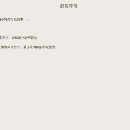
顧客評價
的不費力打底範本。」
半啞光」珍珠微光奢華質地。
在胸際俐落留白，展現最內斂的時髦張力。