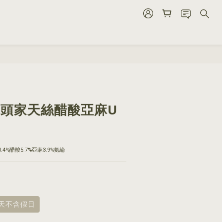
立即購買
6 木頭家天絲醋酸亞麻U
0.4%醋酸5.7%亞麻3.9%氨綸
8天不含假日