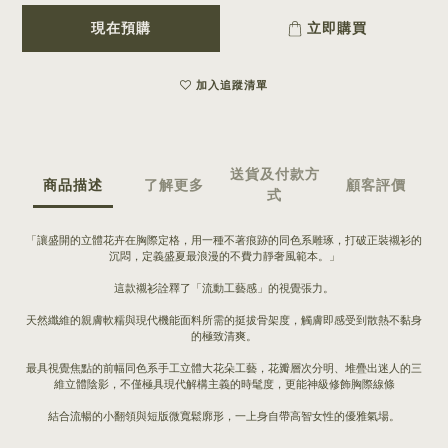
現在預購
立即購買
加入追蹤清單
送貨及付款方
商品描述
了解更多
顧客評價
式
「讓盛開的立體花卉在胸際定格，用一種不著痕跡的同色系雕琢，打破正裝襯衫的
沉悶，定義盛夏最浪漫的不費力靜奢風範本。」
這款襯衫詮釋了「流動工藝感」的視覺張力。
天然纖維的親膚軟糯與現代機能面料所需的挺拔骨架度，觸膚即感受到散熱不黏身
的極致清爽。
最具視覺焦點的前幅同色系手工立體大花朵工藝，花瓣層次分明、堆疊出迷人的三
維立體陰影，不僅極具現代解構主義的時髦度，更能神級修飾胸際線條
結合流暢的小翻領與短版微寬鬆廓形，一上身自帶高智女性的優雅氣場。