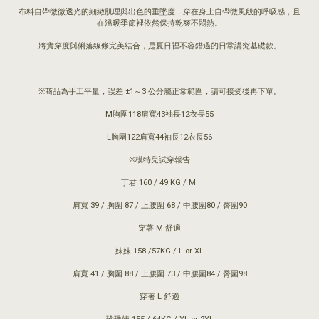
布料自帶微微透光的細緻肌理與出色的垂墜度，穿在身上自帶微風般的呼吸感，且
在溫暖季節裡依然保持乾爽不悶熱。
將實穿度與俐落線條完美結合，是夏日裡不容錯過的日常講究基礎款。
※商品為手工平量，誤差 ±1～3 公分屬正常範圍，請可接受後再下單。
M胸圍118肩寬43袖長12衣長55
L胸圍122肩寬44袖長12衣長56
※模特兒試穿報告
丁君 160 / 49 KG / M
肩寬 39 / 胸圍 87 / 上腰圍 68 / 中腰圍80 / 臀圍90
穿著 M 舒適
妹妹 158 /57KG / L or XL
肩寬 41 / 胸圍 88 / 上腰圍 73 / 中腰圍84 / 臀圍98
穿著 L 舒適