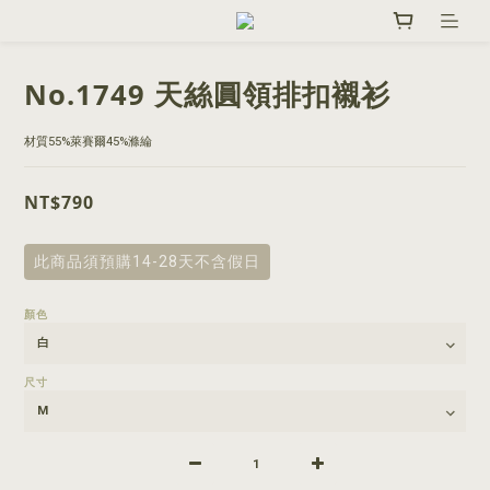
No.1749 天絲圓領排扣襯衫
材質55%萊賽爾45%滌綸
NT$790
此商品須預購14-28天不含假日
顏色
尺寸