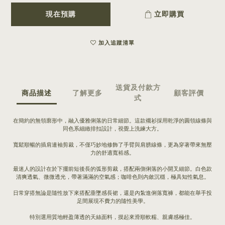
現在預購
立即購買
加入追蹤清單
送貨及付款方
商品描述
了解更多
顧客評價
式
在簡約的無領廓形中，融入優雅俐落的日常細節。這款襯衫採用乾淨的圓領線條與
同色系細緻排扣設計，視覺上洗練大方。
寬鬆順暢的插肩連袖剪裁，不僅巧妙地修飾了手臂與肩膀線條，更為穿著帶來無壓
力的舒適寬裕感。
最迷人的設計在於下擺前短後長的弧形剪裁，搭配兩側俐落的小開叉細節。白色款
清爽透氣、微微透光，帶著滿滿的空氣感；咖啡色則內斂沉穩，極具知性氣息。
日常穿搭無論是隨性放下來搭配垂墜感長裙，還是內紮進俐落寬褲，都能在舉手投
足間展現不費力的隨性美學。
特別選用質地輕盈薄透的天絲面料，摸起來滑順軟糯、親膚感極佳。