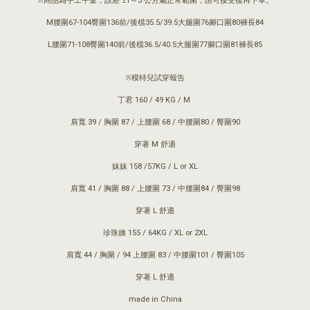
※商品為手工平量，誤差 ±1～3 公分屬正常範圍，請可接受後再下單。
M腰圍67-104臀圍136前/後檔35.5/39.5大腿圍76腳口圍80褲長84
L腰圍71-108臀圍140前/後檔36.5/40.5大腿圍77腳口圍81褲長85
※模特兒試穿報告
丁君 160 / 49 KG / M
肩寬 39 / 胸圍 87 / 上腰圍 68 / 中腰圍80 / 臀圍90
穿著 M 舒適
妹妹 158 /57KG / L or XL
肩寬 41 / 胸圍 88 / 上腰圍 73 / 中腰圍84 / 臀圍98
穿著 L 舒適
珍珠姨 155 / 64KG / XL or 2XL
肩寬 44 / 胸圍 / 94 上腰圍 83 / 中腰圍101 / 臀圍105
穿著 L 舒適
made in China