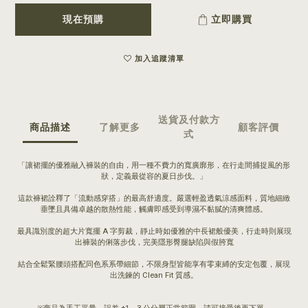
現在預購
立即購買
加入追蹤清單
送貨及付款方
商品描述
了解更多
顧客評價
式
「讓裙擺的優雅融入褲裝的自由，用一種不費力的寬廣廓形，在行走間捕捉風的形
狀，定義最從容的夏日步伐。」
這款褲裙詮釋了「流動感穿搭」的最高舒適度。嚴選輕盈透氣涼感面料，質地細緻
垂墜且具備卓越的散熱性能，觸膚即感受到導濕不黏膩的清爽體感。
最具識別度的超大片寬擺 A 字剪裁，靜止時如優雅的中長裙般優美，行走時則展現
出褲裝的俐落步伐，完美隱形臀腿缺陷與假胯寬
結合全鬆緊腰頭搭配同色系系帶細節，不限身型皆能享有零束縛的安定包覆，展現
出洗鍊的 Clean Fit 質感。