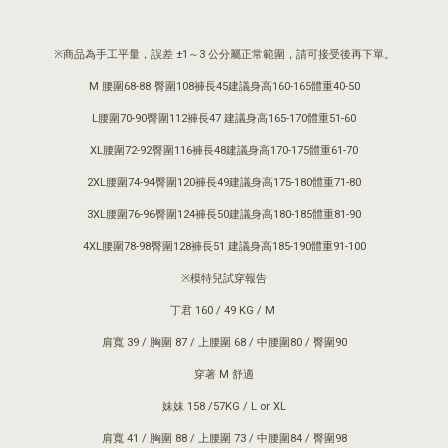
※商品為手工平量，誤差 ±1～3 公分屬正常範圍，請可接受後再下單。
M 腰圍68-88 臀圍108褲長45建議身高160-165體重40-50
L腰圍70-90臀圍112褲長47 建議身高165-170體重51-60
XL腰圍72-92臀圍116褲長48建議身高170-175體重61-70
2XL腰圍74-94臀圍120褲長49建議身高175-180體重71-80
3XL腰圍76-96臀圍124褲長50建議身高180-185體重81-90
4XL腰圍78-98臀圍128褲長51 建議身高185-190體重91-100
※模特兒試穿報告
丁君 160 / 49 KG / M
肩寬 39 / 胸圍 87 / 上腰圍 68 / 中腰圍80 / 臀圍90
穿著 M 舒適
妹妹 158 /57KG / L or XL
肩寬 41 / 胸圍 88 / 上腰圍 73 / 中腰圍84 / 臀圍98