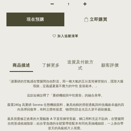
現在預購
立即購買
加入追蹤清單
送貨及付款方
商品描述
了解更多
顧客評價
式
「讓重磅的空氣感在雙腿間自由對流，用一種大氣的五分直筒褲管留白，隱形大腿
瑕疵，定義盛夏最不費力的中性 套裝範本。」
這款短褲詮釋了「重磅機能與中性廓形」的融合美學。
嚴選240g 高重磅 Sorona 生態機能面料，兼具純棉的滑順透氣與科技纖維卓越的四
向高彈回復率，布料立體有挺度、物理性防走光且久穿不易鼓膝蓋。
最具視覺修正效果的大寬幅微 A 字直筒褲管剪裁，褲口用料充足不貼肉，在雙腿間
自然形成收縮陰影；結合零負擔的全鬆緊帶搭配本布同色系抽繩細節，一上身自帶
逆天的高級紙片人視覺。