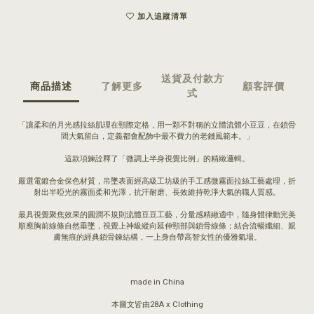
加入追蹤清單
送貨及付款方
商品描述
了解更多
顧客評價
式
「讓柔和的月光感拉絲肌理在頸際定格，用一顆不對稱的立體流體小豆豆，在鎖骨
間大氣留白，定義都會配飾中最不費力的老錢風範本。」
這款項鍊詮釋了「微調上半身視覺比例」的精緻邏輯。
嚴選電鍍合金保色材質，吊墜表面經高級工坊級的手工感微霧面拉絲工藝處理，折
射出半啞光的霧面柔和光澤，抗汗耐磨、長效維持乾淨大氣的職人質感。
最具視覺聚焦效果的圓潤不規則流體豆豆工藝，分量感精緻適中，隨身體律動完美
順應胸前線條自然垂墜，視覺上神級縱向延伸頸部與鎖骨線條；結合流暢纖細、親
膚無痕的經典鎖骨鍊結構，一上身自帶高智女性的優雅氣場。
made in China
本圖文皆由28A x Clothing