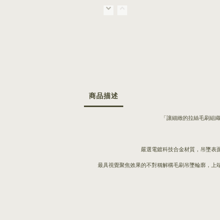
商品描述
「讓細緻的拉絲毛刷組織在
嚴選電鍍科技合金材質，吊墜表
最具視覺聚焦效果的不對稱解構毛刷吊墜輪廓，上