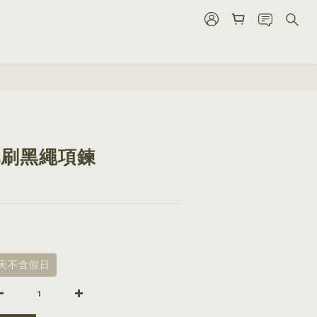
立即購買
 毛刷黑繩項鍊
8天不含假日