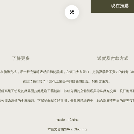
現在預購
了解更多
送貨及付款方式
胸際定格，用一根充滿呼吸感的極簡黑繩，在領口大方留白，定義夏季最不費力的時髦 Clean
這款項鍊詮釋了「當代工業美學與慵懶假期風」的衝突張力。
面經高級工坊級的微霧面拉絲毛刷工藝刻劃，絲絲分明的立體肌理與珍珠微光交織，抗汗耐磨
端收攏為洗鍊的金屬扣頭、下端呈傘狀立體散開，分量感精緻適中；結合親膚不勒肉的高密度
made in China
本圖文皆由28A x Clothing