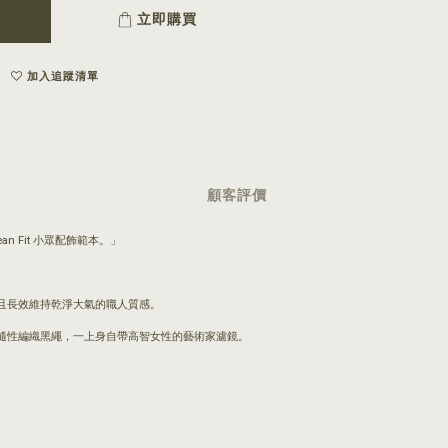
立即購買
加入追蹤清單
顧客評價
 Fit 小眾配飾範本。」
且長效維持乾淨大氣的職人質感。
隨性編織黑繩，一上身自帶高智女性的藝術家濾鏡。