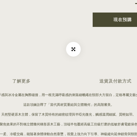
現在預購
了解更多
送貨及付款方式
手感與冰冷金屬在胸際碰撞，用一根充滿呼吸感的俐落細蠟繩在頸部大方留白，定格專屬文藝
這款項鍊詮釋了「當代異材質重組與立體幾何」的高階審美。
天然堅硬原木主體，保留了木質特有的細密紋理與半啞光微光，觸感溫潤細膩、質輕如羽。
聚焦效果的不對稱立體幾何梯形原木工藝，頂端半包覆經高級工坊級打磨的低敏舒膚電鍍保
一柔、冷暖交織，能隨著身體律動自然垂墜，視覺上強力向下引導、神級縱向延伸鎖骨與頸