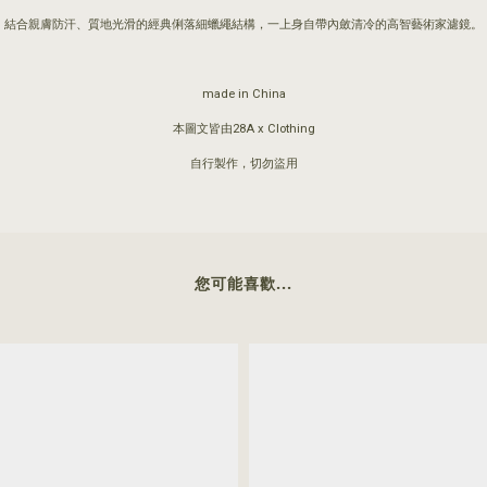
結合親膚防汗、質地光滑的經典俐落細蠟繩結構，一上身自帶內斂清冷的高智藝術家濾鏡。
made in China
本圖文皆由28A x Clothing
自行製作，切勿盜用
您可能喜歡...