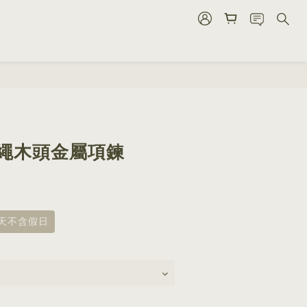
立即購買
0蠟繩木頭金屬項鍊
8天不含假日