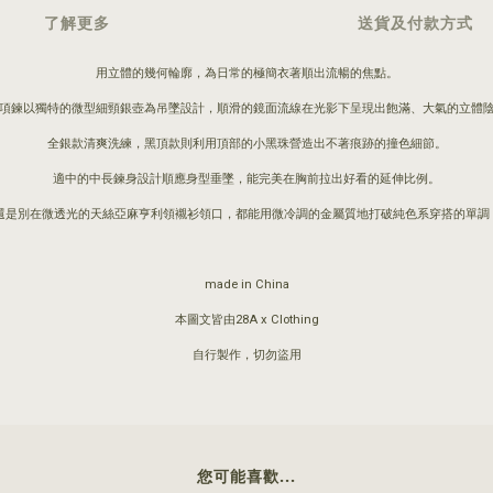
了解更多
送貨及付款方式
用立體的幾何輪廓，為日常的極簡衣著順出流暢的焦點。
項鍊以獨特的微型細頸銀壺為吊墜設計，順滑的鏡面流線在光影下呈現出飽滿、大氣的立體
全銀款清爽洗練，黑頂款則利用頂部的小黑珠營造出不著痕跡的撞色細節。
適中的中長鍊身設計順應身型垂墜，能完美在胸前拉出好看的延伸比例。
，還是別在微透光的天絲亞麻亨利領襯衫領口，都能用微冷調的金屬質地打破純色系穿搭的單
made in China
本圖文皆由28A x Clothing
自行製作，切勿盜用
您可能喜歡...