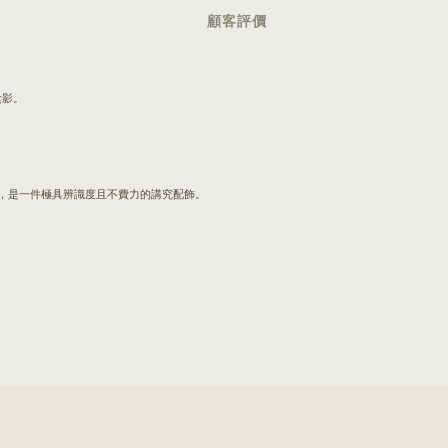
顧客評價
陰影。
調，是一件極具辨識度且不費力的講究配飾。