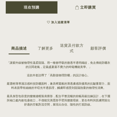
現在預購
立即購買
加入追蹤清單
送貨及付款方
商品描述
了解更多
顧客評價
式
「讓紫外線被物理性溫柔阻隔。用一種會呼吸的微透半透明織紋，免去傳統防曬衣
的沉悶老氣，定義盛夏最不費力的時髦機能美學。」
這款外套詮釋了「高顏值物理防曬」的設計核心。
嚴選輕薄導濕涼感科技防曬面料，兼具蟬翼般的薄透膚感與優異的抗皺重塑力，面
料表面帶有細緻的半啞光半透肌理，觸膚即感受到阻隔熱量的物理性清爽。
最具身型包容度的慵懶連帽落肩廓形，配合平整流暢的前幅高級拉鍊設計，在下擺
與袖口處內斂包邊收口，不僅能完美隱形手臂與腰腹瑕疵，更在布料與肌膚間留出
舒適的空氣對流空間，展現出自信、隨性的打底防線。