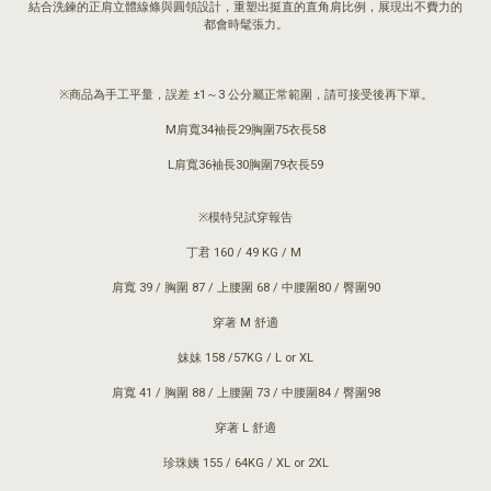
結合洗鍊的正肩立體線條與圓領設計，重塑出挺直的直角肩比例，展現出不費力的
都會時髦張力。
※商品為手工平量，誤差 ±1～3 公分屬正常範圍，請可接受後再下單。
M肩寬34袖長29胸圍75衣長58
L肩寬36袖長30胸圍79衣長59
※模特兒試穿報告
丁君 160 / 49 KG / M
肩寬 39 / 胸圍 87 / 上腰圍 68 / 中腰圍80 / 臀圍90
穿著 M 舒適
妹妹 158 /57KG / L or XL
肩寬 41 / 胸圍 88 / 上腰圍 73 / 中腰圍84 / 臀圍98
穿著 L 舒適
珍珠姨 155 / 64KG / XL or 2XL