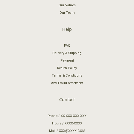
Our Values
Our Team
Help
FAQ
Delivery & Shipping
Payment
Return Policy
Terms & Conditions
Anti-Fraud Statement
Contact
Phone / XX-XXX-XXX-XXX
Hours / XXXX-XXXX
Mail / XXX@XXXX.COM