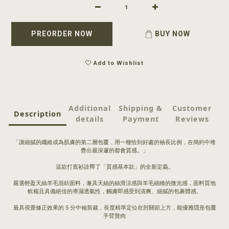
PREORDER NOW
BUY NOW
Add to Wishlist
Additional
Shipping &
Customer
Description
details
Payment
Reviews
「讓細膩的纖維成為肌膚的第二層包覆，用一種恰到好處的袖長比例，在簡約中堆
疊出最深邃的都會質感。」
這款打底衫詮釋了「質感基本款」的全新定義。
嚴選輕盈天絲羊毛混紡面料，兼具天絲的絲滑涼感與羊毛細緻的微光感，面料質地
軟糯且具備絕佳的導濕透氣性，觸膚即感受到清爽、細膩的包裹體感。
最具視覺修正效果的 5 分中袖剪裁，長度精準定位在肘關節上方，能優雅隱形包覆
手臂贅肉