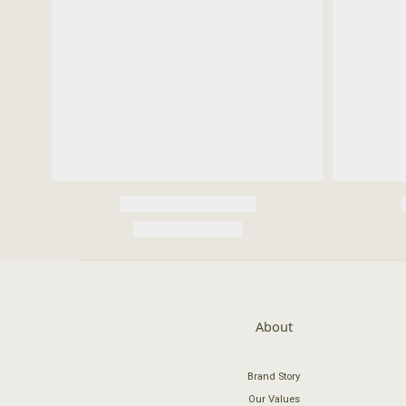
About
Brand Story
Our Values