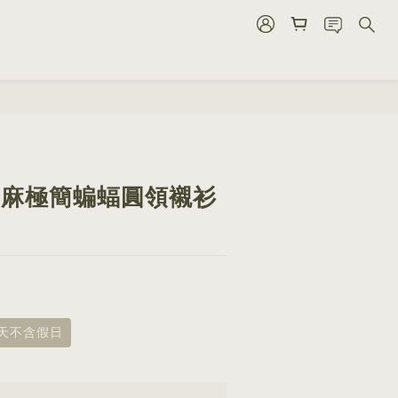
BUY NOW
6 棉麻極簡蝙蝠圓領襯衫
8天不含假日