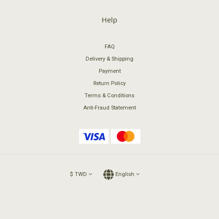
Help
FAQ
Delivery & Shipping
Payment
Return Policy
Terms & Conditions
Anti-Fraud Statement
$
TWD
English