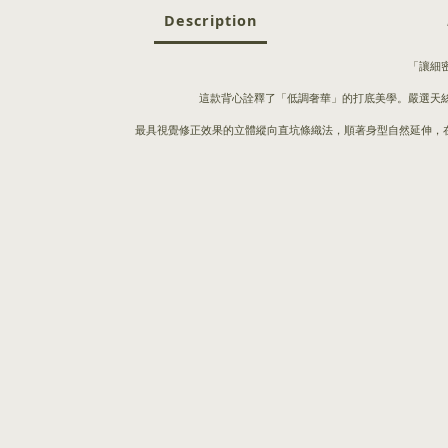
Description
「讓細
這款背心詮釋了「低調奢華」的打底美學。嚴選天
最具視覺修正效果的立體縱向直坑條織法，順著身型自然延伸，在視