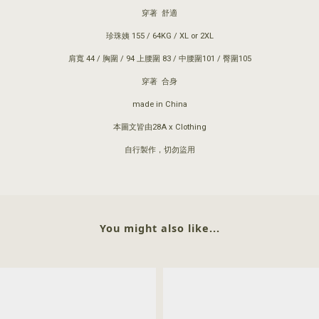
穿著 舒適
珍珠姨 155 / 64KG / XL or 2XL
肩寬 44 / 胸圍 / 94 上腰圍 83 / 中腰圍101 / 臀圍105
穿著 合身
made in China
本圖文皆由28A x Clothing
自行製作，切勿盜用
You might also like...