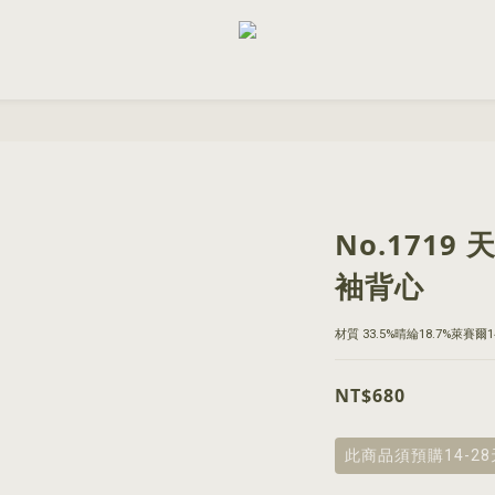
No.171
袖背心
材質 33.5%晴綸18.7%萊賽爾
NT$680
此商品須預購14-2