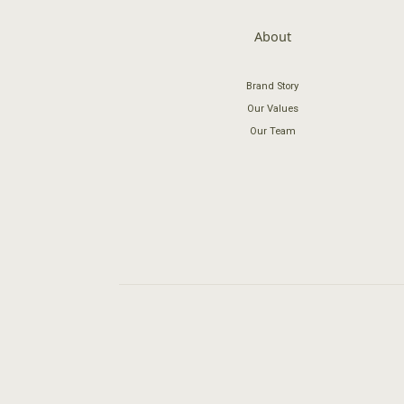
About
Brand Story
Our Values
Our Team