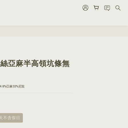
BUY NOW
9 天絲亞麻半高領坑條無
14.8%亞麻33%尼龍
8天不含假日