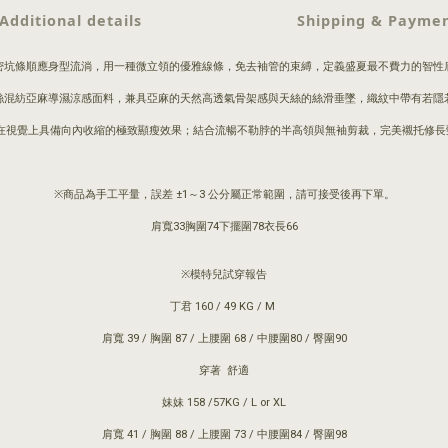
Additional details
Shipping & Payme
密坑條順應身型流淌，用一種微立領的優雅線條，免去袖管的束縛，定義盛夏最不費力的智性
絲混紡亞麻導濕涼感面料，兼具亞麻的天然高透氣骨架感與天絲的絲滑垂墜，織紋中帶有若隱
覺上具備向內收縮的極致顯瘦效果；結合流暢不勒脖的半高領與無袖剪裁，完美襯托修長頸部與直
※商品為手工平量，誤差 ±1～3 公分屬正常範圍，請可接受後再下單。
肩寬33胸圍74下擺圍78衣長66
※模特兒試穿報告
丁君 160 / 49 KG / M
肩寬 39 / 胸圍 87 / 上腰圍 68 / 中腰圍80 / 臀圍90
穿著 舒適
妹妹 158 /57KG / L or XL
肩寬 41 / 胸圍 88 / 上腰圍 73 / 中腰圍84 / 臀圍98