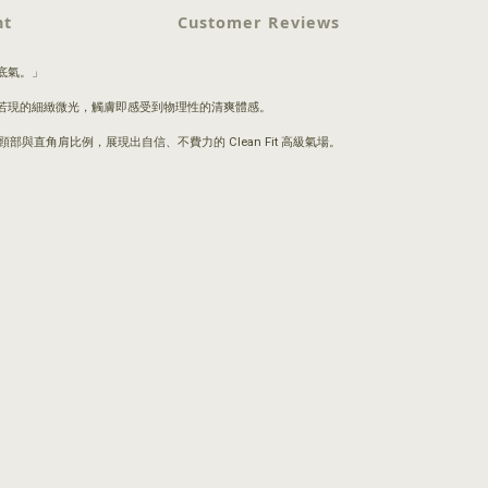
nt
Customer Reviews
底氣。」
若現的細緻微光，觸膚即感受到物理性的清爽體感。
角肩比例，展現出自信、不費力的 Clean Fit 高級氣場。