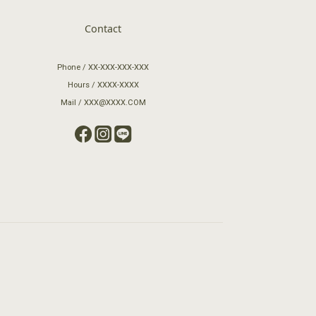
Contact
Phone / XX-XXX-XXX-XXX
Hours / XXXX-XXXX
Mail / XXX@XXXX.COM