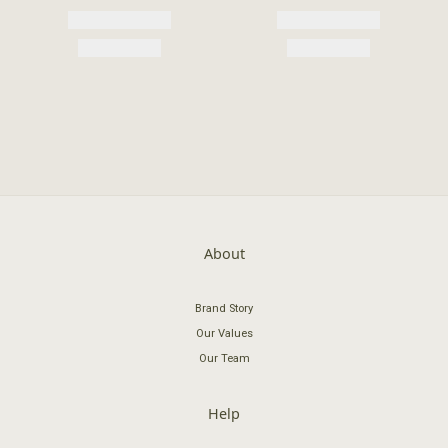
About
Brand Story
Our Values
Our Team
Help