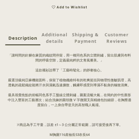
Add to Wishlist
Additional
Shipping &
Customer
Description
details
Payment
Reviews
「讓時間的針腳在麻質的織紋間停留，用一種同色系的立體刺繡，留出肌膚與布料
間的呼吸空隙，定義最純粹的文青風審美。」
這款襯衫詮釋了「工藝時髦化」的靜奢核心。
嚴選頂級純亞麻機能面料，保留了植物纖維特有的乾爽挺括與物理性微皺肌理，高
透氣的疏鬆織紋能將汗水與濕氣迅速擴散，觸膚即感受到導濕不黏身的極致清爽。
最具視覺焦點的前幅同色系手工盤線立體刺繡，圖案流暢大氣，在簡約的中性廓形
中注入豐富的工藝層次；結合洗鍊的圓領微 V 字微開叉與精緻包扣細節，在胸際適
度留白，一上身自帶逆天的高智職人氣場。
※商品為手工平量，誤差 ±1～3 公分屬正常範圍，請可接受後再下單。
M胸圍116肩袖長53衣長64