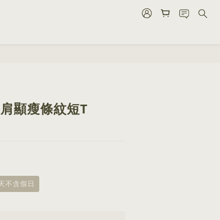
BUY NOW
 正肩顯瘦條紋短T
8天不含假日