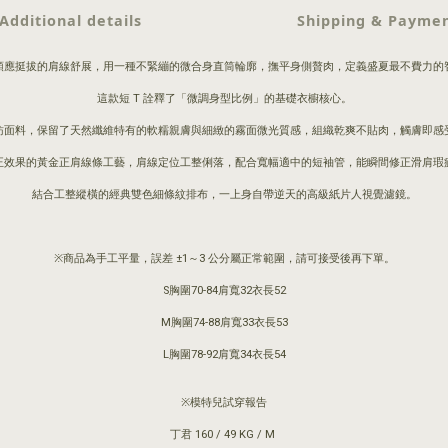
Additional details
Shipping & Payme
順應挺拔的肩線舒展，用一種不緊繃的微合身直筒輪廓，撫平身側贅肉，定義盛夏最不費力的
這款短 T 詮釋了「微調身型比例」的基礎衣櫥核心。
紡面料，保留了天然纖維特有的軟糯親膚與細緻的霧面微光質感，組織乾爽不貼肉，觸膚即感
正效果的黃金正肩線條工藝，肩線定位工整俐落，配合寬幅適中的短袖管，能瞬間修正滑肩瑕
結合工整縱橫的經典雙色細條紋排布，一上身自帶逆天的高級紙片人視覺濾鏡。
※商品為手工平量，誤差 ±1～3 公分屬正常範圍，請可接受後再下單。
S胸圍70-84肩寬32衣長52
M胸圍74-88肩寬33衣長53
L胸圍78-92肩寬34衣長54
※模特兒試穿報告
丁君 160 / 49 KG / M