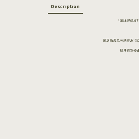
Description
「讓綿密條紋
嚴選高透氣涼感導濕混
最具視覺修