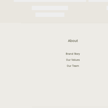
About
Brand Story
Our Values
Our Team