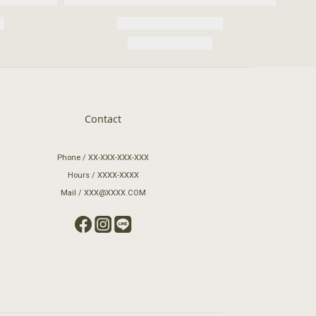
Contact
Phone / XX-XXX-XXX-XXX
Hours / XXXX-XXXX
Mail / XXX@XXXX.COM