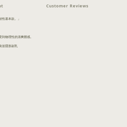
nt
Customer Reviews
智性基本款。」
受到物理性的清爽體感。
疵並隱形副乳