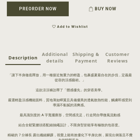
PREORDER NOW
BUY NOW
Add to Wishlist
Additional
Shipping &
Customer
Description
details
Payment
Reviews
「讓下半身徹底釋放，用一種接近無重力的輕盈，包裹盛夏最自在的步伐，定義最
從容的涼感藝術。」
這款涼涼褲詮釋了「體感優先」的穿搭美學。
嚴選輕盈涼感機能面料，質地薄如蟬翼且具備優異的透氣散熱性能，觸膚即感受到
導濕不黏膩的清爽感。
最具識別度的 A 字寬擺廓形，空間感充足，行走間自帶微風流動感
結合全鬆緊腰頭搭配細抽繩設計，不限身型皆能享有極致的包容度。
精確的 7 分褲長 露出纖細腳踝，視覺上能有效優化下半身比例，展現出俐落且不費