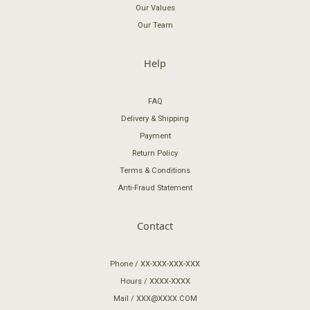
Our Values
Our Team
Help
FAQ
Delivery & Shipping
Payment
Return Policy
Terms & Conditions
Anti-Fraud Statement
Contact
Phone / XX-XXX-XXX-XXX
Hours / XXXX-XXXX
Mail / XXX@XXXX.COM