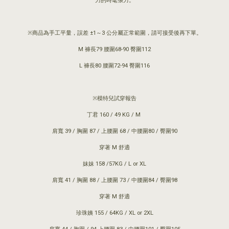
力的時髦張力。
※商品為手工平量，誤差 ±1～3 公分屬正常範圍，請可接受後再下單。
M 褲長79 腰圍68-90 臀圍112
L 褲長80 腰圍72-94 臀圍116
※模特兒試穿報告
丁君 160 / 49 KG / M
肩寬 39 / 胸圍 87 / 上腰圍 68 / 中腰圍80 / 臀圍90
穿著 M 舒適
妹妹 158 /57KG / L or XL
肩寬 41 / 胸圍 88 / 上腰圍 73 / 中腰圍84 / 臀圍98
穿著 M 舒適
珍珠姨 155 / 64KG / XL or 2XL