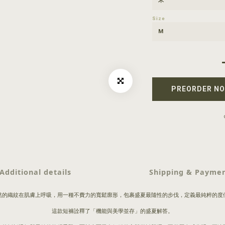
Size
PREORDER N
Additional details
Shipping & Payme
然的織紋在肌膚上呼吸，用一種不費力的寬鬆廓形，包裹盛夏最隨性的步伐，定義最純粹的度
這款短褲詮釋了「機能與美學並存」的盛夏解答。