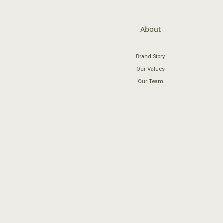
About
Brand Story
Our Values
Our Team