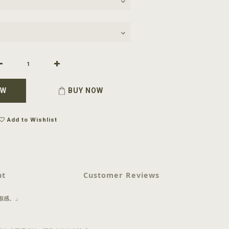
OW
BUY NOW
Add to Wishlist
nt
Customer Reviews
假感。」