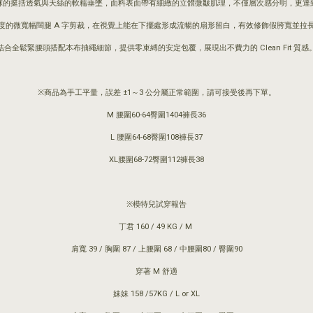
麻的挺括透氣與天絲的軟糯垂墜，面料表面帶有細緻的立體微皺肌理，不僅層次感分明，更達
度的微寬幅闊腿 A 字剪裁，在視覺上能在下擺處形成流暢的扇形留白，有效修飾假胯寬並拉
結合全鬆緊腰頭搭配本布抽繩細節，提供零束縛的安定包覆，展現出不費力的 Clean Fit 質感
※商品為手工平量，誤差 ±1～3 公分屬正常範圍，請可接受後再下單。
M 腰圍60-64臀圍1404褲長36
L 腰圍64-68臀圍108褲長37
XL腰圍68-72臀圍112褲長38
※模特兒試穿報告
丁君 160 / 49 KG / M
肩寬 39 / 胸圍 87 / 上腰圍 68 / 中腰圍80 / 臀圍90
穿著 M 舒適
妹妹 158 /57KG / L or XL