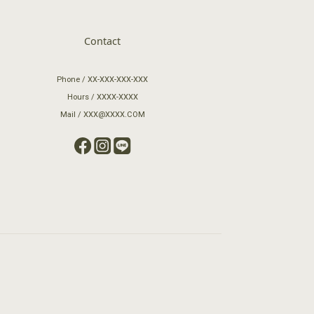
Contact
Phone / XX-XXX-XXX-XXX
Hours / XXXX-XXXX
Mail / XXX@XXXX.COM