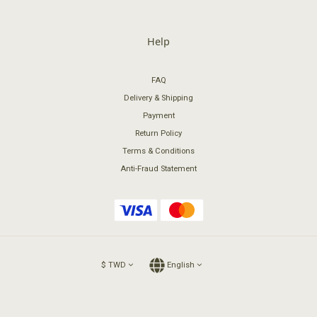
Help
FAQ
Delivery & Shipping
Payment
Return Policy
Terms & Conditions
Anti-Fraud Statement
$
TWD
English