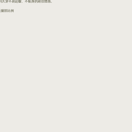
到久穿不易起皺、不黏身的絕佳體感。
長腿部比例
。