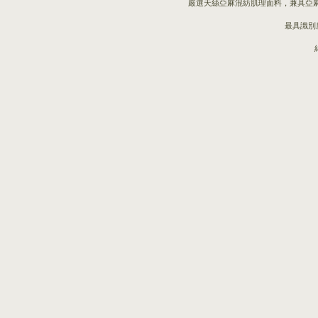
嚴選天絲亞麻混紡肌理面料，兼具亞
最具識別