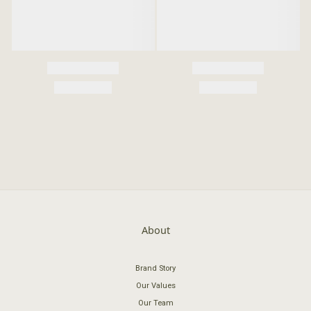
About
Brand Story
Our Values
Our Team