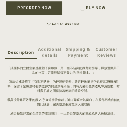
PREORDER NOW
BUY NOW
Add to Wishlist
Additional
Shipping &
Customer
Description
details
Payment
Reviews
「讓面料的立體空氣感重塑下身線條，用一種不貼身的微寬鬆廓形，釋放運動與日
常的拘束，定義時髦得不費力的 率性範本。」
這款短褲詮釋了「有型不貼身」的輕運動美學。嚴選輕盈挺括空氣層高彈機能面
料，保留了空氣層特有的微彈力與澎潤骨架感，同時具備出色的透氣導濕性能，布
料與肌膚之間保持著乾爽的呼吸空間。
最具視覺修正效果的微 A 字直筒褲管剪裁，褲口寬幅大氣留白，在腿部形成自然的
對比陰影，完美隱形假胯寬與大腿瑕疵
結合極致舒適的全鬆緊帶腰頭設計，一上身自帶逆天的高級紙片人長腿濾鏡。