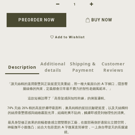
PREORDER NOW
BUY NOW
Add to Wishlist
Additional
Shipping &
Customer
Description
details
Payment
Reviews
「讓天絲棉的溫潤垂墜與正裝挺度完美重組，用一種大氣留白的 A 字褲口，隱形臀
腿線條的拘束，定義都會日常最不費力的智性老錢風範本。」
這款短褲詮釋了「高骨架感與知性幹練」的俐落邏輯。
74% 天絲 26% 棉的高規舒膚呼吸面料，兼具純棉的挺括抗皺硬挺度，以及天絲獨特
的絲滑垂墜體感與細緻霧面光澤，組織乾爽不貼肉，觸膚即感受到物理性的清爽。
最具身型修正效果的前幅都會感立體雙壓折工藝，在腹部兩側舒適留出立體空間，
神級撫平小腹微凸；結合大包容度的 A 字微展直筒褲管，一上身自帶逆天的長腿濾
鏡。