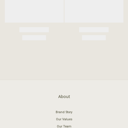
About
Brand Story
Our Values
Our Team