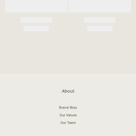
About
Brand Story
Our Values
Our Team