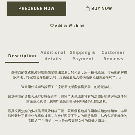
PREORDER NOW
BUY NOW
Add to Wishlist
Additional
Shipping &
Customer
Description
details
Payment
Reviews
「讓輕盈的微透織紋與靈動飄帶交織出夏日的光影，用一種可繞頸、可系腕的解構
多穿法，打破成套穿搭的沉悶，定義盛夏最具藝術感的老錢風靜奢範本。」
這款兩件式套裝詮釋了「流動層次感與解構美學」的時髦核心。
嚴選輕薄的透氣天絲混紡呼吸面料，保留了天然纖維特有的溫潤骨架感與珍珠般的
霧面微光肌理，觸膚即感受到導濕不悶熱的物理性清爽。
最具視覺焦點的多機能長飄帶解構工藝，既可優雅地當作圍巾繞頸修飾頸線，亦可
隨性繫於手腕或化作肩側披肩，在步伐間留下迷人的動態陰影；結合包容度極佳的
流暢 A 字半身裙，一上身自帶高智女性的慵懶大氣場。