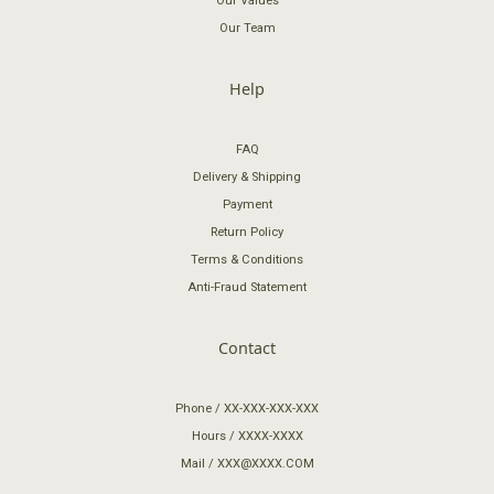
Our Values
Our Team
Help
FAQ
Delivery & Shipping
Payment
Return Policy
Terms & Conditions
Anti-Fraud Statement
Contact
Phone / XX-XXX-XXX-XXX
Hours / XXXX-XXXX
Mail / XXX@XXXX.COM