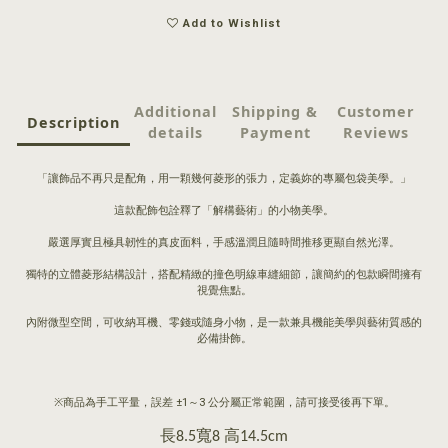
Add to Wishlist
Additional
Shipping &
Customer
Description
details
Payment
Reviews
「讓飾品不再只是配角，用一顆幾何菱形的張力，定義妳的專屬包袋美學。」
這款配飾包詮釋了「解構藝術」的小物美學。
嚴選厚實且極具韌性的真皮面料，手感溫潤且隨時間推移更顯自然光澤。
獨特的立體菱形結構設計，搭配精緻的撞色明線車縫細節，讓簡約的包款瞬間擁有
視覺焦點。
內附微型空間，可收納耳機、零錢或隨身小物，是一款兼具機能美學與藝術質感的
必備掛飾。
※商品為手工平量，誤差 ±1～3 公分屬正常範圍，請可接受後再下單。
長
寬
高
8.5
8
14.5cm