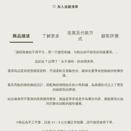
加入追蹤清單
送貨及付款方
商品描述
了解更多
顧客評價
式
「讓經典條紋不再平凡，用一只微型刺繡，勾勒出妳不經意的高級審美。」
這款短 T 詮釋了「永不過時」的休閒美學。
選用高品質高密度棉質面料，手感柔軟且透氣性佳，確保在夏季依然能維持乾爽舒
適。
最具亮點的撞色條紋設計，搭配胸前栩栩如生的小馬刺繡，為基礎款式注入了豐富
的細節與品牌感。
結合修身而不緊身的經典圓領廓形，無論是單穿或是作為層次內搭，都能展現出如
同巴黎街頭般的隨性優雅。
※商品為手工平量，誤差 ±1～3 公分屬正常範圍，請可接受後再下單。