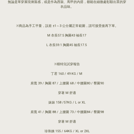
無論是單穿展現俐落感，或是作為西裝、馬甲的內搭，都能在細微處彰顯出眾的穿
衣品味。
※商品為手工平量，誤差 ±1～3 公分屬正常範圍，請可接受後再下單。
M 衣長57.5 胸圍43 袖長17
L 衣長59.1 胸圍45 袖長17.5
※模特兒試穿報告
丁君 160 / 49 KG / M
肩寬 39 / 胸圍 87 / 上腰圍 68 / 中腰圍80 / 臀圍90
穿著 M 舒適
妹妹 158 /57KG / L or XL
肩寬 41 / 胸圍 88 / 上腰圍 73 / 中腰圍84 / 臀圍98
穿著 M 舒適
珍珠姨 155 / 64KG / XL or 2XL