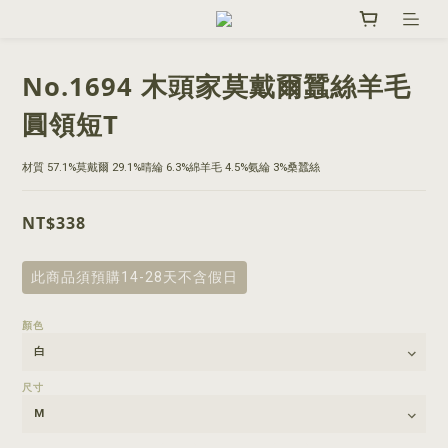
No.1694 木頭家莫戴爾蠶絲羊毛
圓領短T
材質 57.1%莫戴爾 29.1%晴綸 6.3%綿羊毛 4.5%氨綸 3%桑蠶絲
NT$338
此商品須預購14-28天不含假日
顏色
尺寸