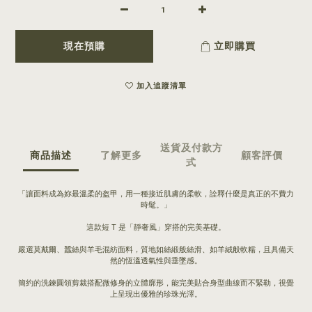
現在預購
立即購買
加入追蹤清單
送貨及付款方
商品描述
了解更多
顧客評價
式
「讓面料成為妳最溫柔的盔甲，用一種接近肌膚的柔軟，詮釋什麼是真正的不費力
時髦。」
這款短 T 是「靜奢風」穿搭的完美基礎。
嚴選莫戴爾、蠶絲與羊毛混紡面料，質地如絲緞般絲滑、如羊絨般軟糯，且具備天
然的恆溫透氣性與垂墜感。
簡約的洗鍊圓領剪裁搭配微修身的立體廓形，能完美貼合身型曲線而不緊勒，視覺
上呈現出優雅的珍珠光澤。