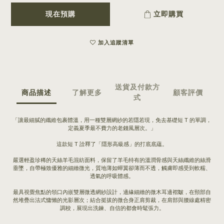
現在預購
立即購買
加入追蹤清單
送貨及付款方
商品描述
了解更多
顧客評價
式
「讓最細膩的纖維包裹體溫，用一種雙層網紗的若隱若現，免去基礎短 T 的單調，
定義夏季最不費力的老錢風層次。」
這款短 T 詮釋了「隱形高級感」的打底底蘊。
嚴選輕盈珍稀的天絲羊毛混紡面料，保留了羊毛特有的溫潤骨感與天絲纖維的絲滑
垂墜，自帶極致優雅的細緻微光，質地薄如蟬翼卻薄而不透，觸膚即感受到軟糯、
透氣的呼吸體感。
最具視覺焦點的領口內嵌雙層微透網紗設計，邊緣細緻的微木耳邊褶皺，在頸部自
然堆疊出法式慵懶的光影層次；結合挺拔的微合身正肩剪裁，在肩部與腰線處精密
調校，展現出洗鍊、自信的都會時髦張力。