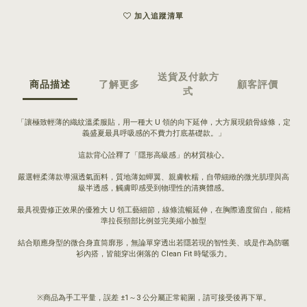
加入追蹤清單
送貨及付款方
商品描述
了解更多
顧客評價
式
「讓極致輕薄的織紋溫柔服貼，用一種大 U 領的向下延伸，大方展現鎖骨線條，定
義盛夏最具呼吸感的不費力打底基礎款。」
這款背心詮釋了「隱形高級感」的材質核心。
嚴選輕柔薄款導濕透氣面料，質地薄如蟬翼、親膚軟糯，自帶細緻的微光肌理與高
級半透感，觸膚即感受到物理性的清爽體感。
最具視覺修正效果的優雅大 U 領工藝細節，線條流暢延伸，在胸際適度留白，能精
準拉長頸部比例並完美縮小臉型
結合順應身型的微合身直筒廓形，無論單穿透出若隱若現的智性美、或是作為防曬
衫內搭，皆能穿出俐落的 Clean Fit 時髦張力。
※商品為手工平量，誤差 ±1～3 公分屬正常範圍，請可接受後再下單。