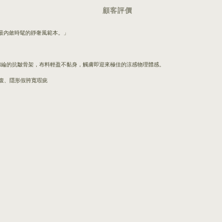
顧客評價
最內斂時髦的靜奢風範本。」
透、錦綸的抗皺骨架，布料輕盈不黏身，觸膚即迎來極佳的涼感物理體感。
腹、隱形假胯寬瑕疵