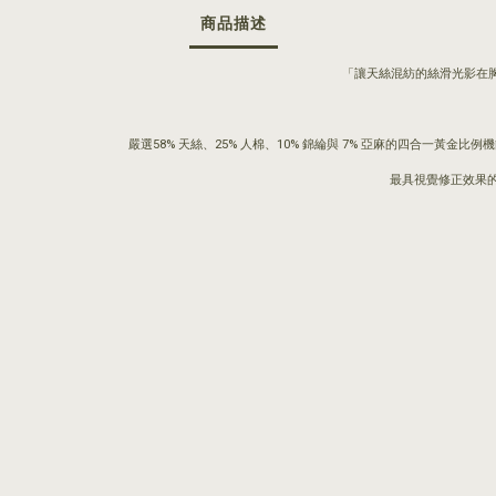
商品描述
「讓天絲混紡的絲滑光影在
嚴選58% 天絲、25% 人棉、10% 錦綸與 7% 亞麻的四合
最具視覺修正效果的