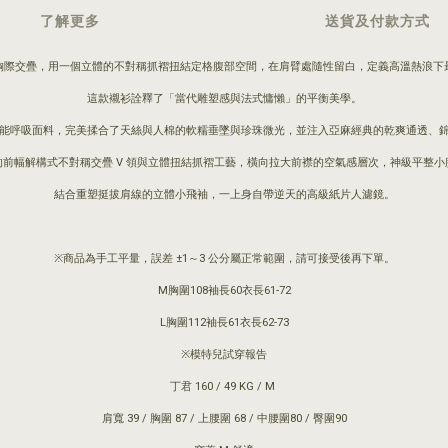
了解更多
送貨及付款方式
胸際交疊，用一個立體的不對稱抓褶扭結定格腹部空間，在肩臂處隨性留白，定義高溫熱浪下
這款襯衫詮釋了「當代雕塑感與法式慵懶」的平衡美學。
一黃金比例機能呼吸面料，完美揉合了天絲與人棉的軟糯垂墜與珍珠微光，並注入亞麻經典的乾爽通
前幅解構式不對稱交疊 V 領與立體扭結抓褶工藝，橫向拉大前襟的空氣感層次，神級平整小
結合重塑挺拔肩線的立體小飛袖，一上身自帶逆天的高級紙片人濾鏡。
※商品為手工平量，誤差 ±1～3 公分屬正常範圍，請可接受後再下單。
M胸圍108袖長60衣長61-72
L胸圍112袖長61衣長62-73
※模特兒試穿報告
丁君 160 / 49 KG / M
肩寬 39 / 胸圍 87 / 上腰圍 68 / 中腰圍80 / 臀圍90