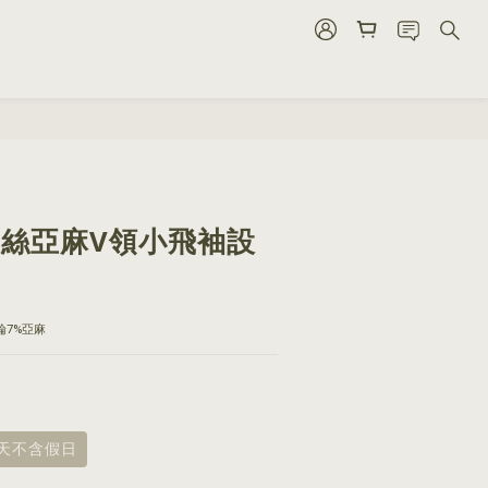
立即購買
8 天絲亞麻V領小飛袖設
綸7%亞麻
8天不含假日