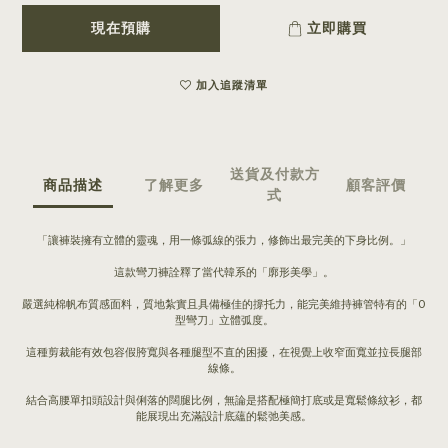
現在預購
立即購買
加入追蹤清單
送貨及付款方
商品描述
了解更多
顧客評價
式
「讓褲裝擁有立體的靈魂，用一條弧線的張力，修飾出最完美的下身比例。」
這款彎刀褲詮釋了當代韓系的「廓形美學」。
嚴選純棉帆布質感面料，質地紮實且具備極佳的撐托力，能完美維持褲管特有的「O
型彎刀」立體弧度。
這種剪裁能有效包容假胯寬與各種腿型不直的困擾，在視覺上收窄面寬並拉長腿部
線條。
結合高腰單扣頭設計與俐落的闊腿比例，無論是搭配極簡打底或是寬鬆條紋衫，都
能展現出充滿設計底蘊的鬆弛美感。