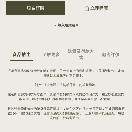
現在預購
立即購買
加入追蹤清單
送貨及付款方
商品描述
了解更多
顧客評價
式
「讓丹寧擁有瑜珈褲般的隨心流動，用一種挺括的縱向線條，拉長腿部比例，定義
都會日常最完美的下身範本。」
這款牛仔褲詮釋了「無感丹寧」的革新體驗。
嚴選四面彈力科技丹寧面料，具備卓越的橫向與縱向拉伸回彈力，在緊緻包覆贅肉
的同時，維持蹲坐自如的零束縛體感，且久穿不易鼓膝、不變形。
最具視覺修正效果的修身微寬直筒版型，結合俐落的 9 分長度剪裁，巧妙隱形假胯
寬與不平整的腿型缺陷，僅露出最纖細的腳踝線條，一上身即自帶長腿濾鏡，展現
洗鍊的中性時髦張力。