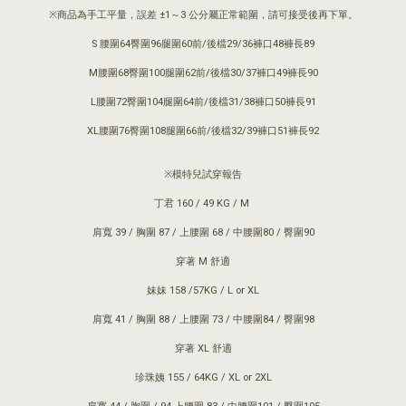
※商品為手工平量，誤差 ±1～3 公分屬正常範圍，請可接受後再下單。
S 腰圍64臀圍96腿圍60前/後檔29/36褲口48褲長89
M腰圍68臀圍100腿圍62前/後檔30/37褲口49褲長90
L腰圍72臀圍104腿圍64前/後檔31/38褲口50褲長91
XL腰圍76臀圍108腿圍66前/後檔32/39褲口51褲長92
※模特兒試穿報告
丁君 160 / 49 KG / M
肩寬 39 / 胸圍 87 / 上腰圍 68 / 中腰圍80 / 臀圍90
穿著 M 舒適
妹妹 158 /57KG / L or XL
肩寬 41 / 胸圍 88 / 上腰圍 73 / 中腰圍84 / 臀圍98
穿著 XL 舒適
珍珠姨 155 / 64KG / XL or 2XL