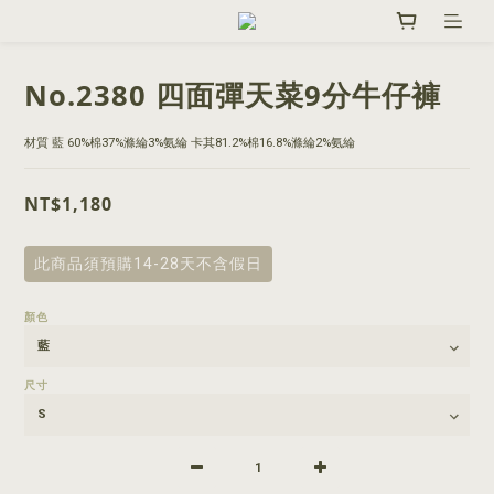
No.2380 四面彈天菜9分牛仔褲
材質 藍 60%棉37%滌綸3%氨綸 卡其81.2%棉16.8%滌綸2%氨綸
NT$1,180
此商品須預購14-28天不含假日
顏色
尺寸