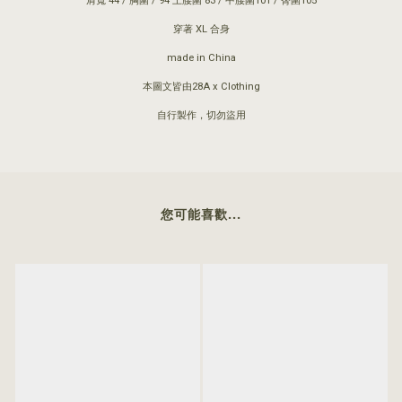
肩寬 44 / 胸圍 / 94 上腰圍 83 / 中腰圍101 / 臀圍105
穿著 XL 合身
made in China
本圖文皆由28A x Clothing
自行製作，切勿盜用
您可能喜歡...