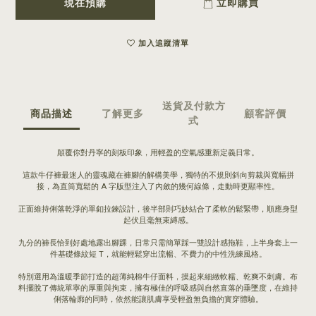
現在預購
立即購買
加入追蹤清單
送貨及付款方
商品描述
了解更多
顧客評價
式
顛覆你對丹寧的刻板印象，用輕盈的空氣感重新定義日常。
這款牛仔褲最迷人的靈魂藏在褲腳的解構美學，獨特的不規則斜向剪裁與寬幅拼
接，為直筒寬鬆的 A 字版型注入了內斂的幾何線條，走動時更顯率性。
正面維持俐落乾淨的單釦拉鍊設計，後半部則巧妙結合了柔軟的鬆緊帶，順應身型
起伏且毫無束縛感。
九分的褲長恰到好處地露出腳踝，日常只需簡單踩一雙設計感拖鞋，上半身套上一
件基礎條紋短 T，就能輕鬆穿出流暢、不費力的中性洗練風格。
特別選用為溫暖季節打造的超薄純棉牛仔面料，摸起來細緻軟糯、乾爽不刺膚。布
料擺脫了傳統單寧的厚重與拘束，擁有極佳的呼吸感與自然直落的垂墜度，在維持
俐落輪廓的同時，依然能讓肌膚享受輕盈無負擔的實穿體驗。