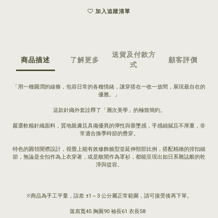
加入追蹤清單
送貨及付款方
商品描述
了解更多
顧客評價
式
「用一種圓潤的線條，包容日常的各種情緒，讓穿搭在一收一放間，展現最自在的
優雅。」
這款針織外套詮釋了「層次美學」的極致簡約。
嚴選軟糯針織面料，質地親膚且具備優異的彈性與垂墜感，手感細膩且不厚重，非
常適合換季時節的疊穿。
特色的圓領開襟設計，視覺上能有效修飾臉型並延伸頸部比例，搭配精緻的排扣細
節，無論是全扣作為上衣穿著，或是敞開作為罩衫，都能呈現出如日系雜誌般的乾
淨與從容。
※商品為手工平量，誤差 ±1～3 公分屬正常範圍，請可接受後再下單。
落肩寬45 胸圍90 袖長61 衣長58