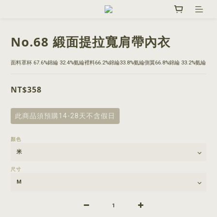
No.68 緞面提拉寬肩帶內衣
面料罩杯 67.6%錦綸 32.4%氨綸裡料66.2%錦綸33.8%氨綸側翼66.8%錦綸 33.2%氨綸
NT$358
此商品須預購14-28天不含假日
顏色
尺寸