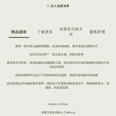
加入追蹤清單
送貨及付款方
商品描述
了解更多
顧客評價
式
「讓每一顆珍珠在編織間躍動，綻放妳最細緻、最有溫度的優雅光芒。」
這款耳扣詮釋了「新古典主義」的飾品美學。
選用高亮澤珍珠，透過細膩的金屬纏繞工藝，讓珍珠呈現出如同藤蔓般生動的不規
則排列視覺。
經典的圓環耳扣設計不僅穿戴便利且穩固，更能完美修飾耳部線條。
提供經典金與洗鍊銀雙色選擇，讓妳在日常通勤或晚宴場合中，都能輕鬆穿出「老
錢風」的低調質感。
made in China
本圖文皆由28A x Clothing