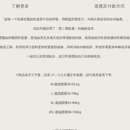
了解更多
送貨及付款方式
「讓每一寸肌膚在蠶絲的溫柔中自由呼吸，用輕盈的塑形力，勾勒出最從容的自信輪廓。」
這款內褲詮釋了「第二層肌膚」的極致追求。
選蠶絲抑菌面料底層，質地絲滑且具備天然的導濕散熱性能，能長效維持私密肌膚的乾爽與健
無痕工藝，利用高彈力面料柔和收緊腹部線條，同時消除內褲痕跡，即便穿著緊身神褲或洋
一組四入的質感組合，是日常最體貼自己的精緻投資。
※商品為手工平量，誤差 ±1～3 公分屬正常範圍，請可接受後再下單。
M 建議體重40-55 kg
L 建議體重56-70kg
XL 建議體重61-85kg
2XL 建議體重86-100kg