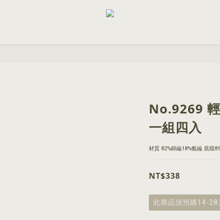
No.926
一組四入
材質 82%錦綸18%氨綸 底檔89
NT$338
此商品須預購14-2