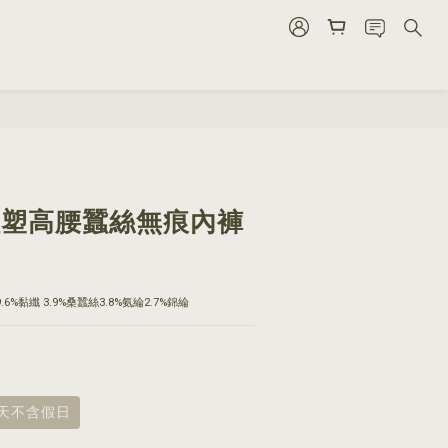
立即購買
9 輕塑高腰蠶絲無痕內褲
.6%黏纖 3.9%桑蠶絲3.8%氨綸2.7%錦綸
8天不含假日