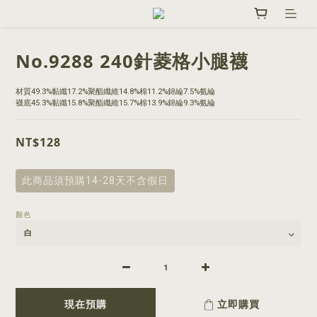
No.9288 240針菱格小腿襪
材質49.3%黏纖17.2%聚酯纖維14.8%棉11.2%錦綸7.5%氨綸
襪底45.3%黏纖15.8%聚酯纖維15.7%棉13.9%錦綸9.3%氨綸
NT$128
此商品須預購14-28天不含假日
顏色
現在預購
立即購買