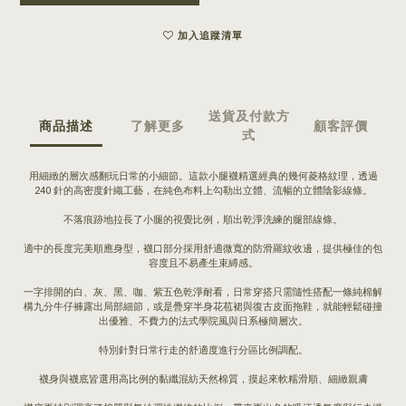
加入追蹤清單
送貨及付款方
商品描述
了解更多
顧客評價
式
用細緻的層次感翻玩日常的小細節。這款小腿襪精選經典的幾何菱格紋理，透過
240 針的高密度針織工藝，在純色布料上勾勒出立體、流暢的立體陰影線條。
不落痕跡地拉長了小腿的視覺比例，順出乾淨洗練的腿部線條。
適中的長度完美順應身型，襪口部分採用舒適微寬的防滑羅紋收邊，提供極佳的包
容度且不易產生束縛感。
一字排開的白、灰、黑、咖、紫五色乾淨耐看，日常穿搭只需隨性搭配一條純棉解
構九分牛仔褲露出局部細節，或是疊穿半身花苞裙與復古皮面拖鞋，就能輕鬆碰撞
出優雅、不費力的法式學院風與日系極簡層次。
特別針對日常行走的舒適度進行分區比例調配。
襪身與襪底皆選用高比例的黏纖混紡天然棉質，摸起來軟糯滑順、細緻親膚