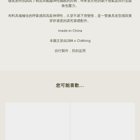
襪底更特別調高了棉質與氨綸彈性纖維的比例，帶來更出色的吸汗透氣度與行走緩
衝包覆力。
布料具備極佳的呼吸感與高延伸彈性，久穿不易下滑變形，是一雙兼具造型感與實
穿舒適度的講究基礎配件。
made in China
本圖文皆由28A x Clothing
自行製作，切勿盜用
您可能喜歡...