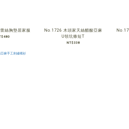
緞面蕾絲胸墊居家服
No.1726 木頭家天絲醋酸亞麻
No.
U領坑條短T
T$480
NT$338