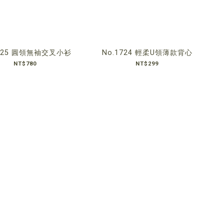
1725 圓領無袖交叉小衫
No.1724 輕柔U領薄款背心
NT$780
NT$299