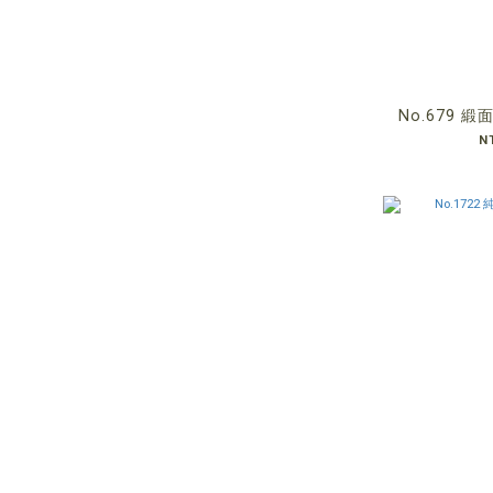
No.679 
N