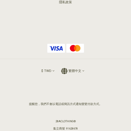
隱私政策
$
TWD
繁體中文
提醒您，我們不會以電話或簡訊方式通知變更付款方式。
28ACLOTHING©
集立商號 91628678