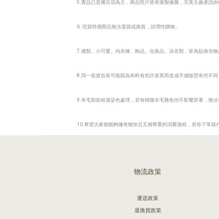
5.實品已直播呈現為主，商品照片皆有後製修圖，完美主義者請
6. 現貨特價商品無法退貨或換貨，請理性購物。
7.襪類、小可愛、內衣褲、飾品、化妝品、泳衣類，皆為貼身衣物
8.同一批貨也有可能因為布料有些許差異而造成手感版型有些不同
9.羊毛類皆經過染色處理，若有稍微羊毛雜色但不影響穿著，無法
10.希望大家都能夠擁有愉快且互相尊重的消費過程，若你下單就
物流政策
運送政策
退換貨政策