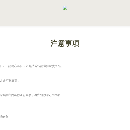
注意事項
包含假日），請耐心等待，若無法等待請選擇現貨商品。
們才會訂購商品。
編號讓我們為你進行修改，再告知你確定的金額
購物金。