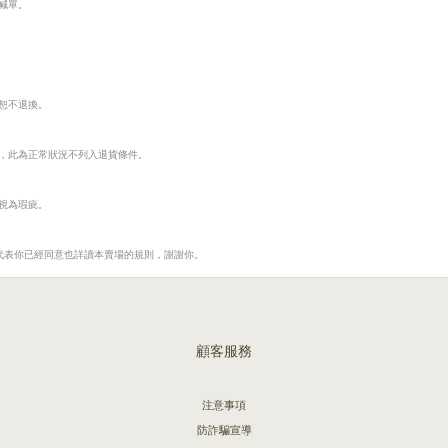
勿喊單。
恕不退換。
，此為正常狀況不列入退貨條件。
視為瑕疵。
代表你已經同意也詳讀本賣場的規則，謝謝你。
顧客服務
注意事項
防詐騙宣導