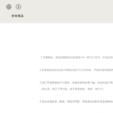
所有商品
1.訂購商品，若為預購商品付款後需 14~ 28 天工作天（不
2.所有商品包含合併訂單都必須在7天之內付款，"付款完成"後我
3.若訂單需要修改尺寸顏色，請盡快通知粉專小編，告知你的訂單
（請注意～若已下單付款，恕不接受換色、換貨、換尺寸）。
4.商品若遇缺貨、斷貨、瑕疵等問題，需做退款的動作將直接轉為